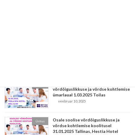
Osale programmi lõpukonvernetsil
Üritus
"Teel soolise võrdõiguslikkuseni ja
võrdse kohtlemiseni" 23.05.2025
Tallinnas
aprill 28, 2025
Osale soolise võrdõiguslikkuse
Üritus
koostöö-ja arutelupäevadel 18-
19.04.2025 Toilas
aprill 1, 2025
Kutsume osalema soolise
Üritus
võrdõiguslikkuse ja võrdse kohtlemise
ümarlaual 1.03.2025 Toilas
veebruar 10, 2025
Osale soolise võrdõiguslikkuse ja
Üritus
võrdse kohtlemise koolitusel
31.01.2025 Tallinas, Hestia Hotel