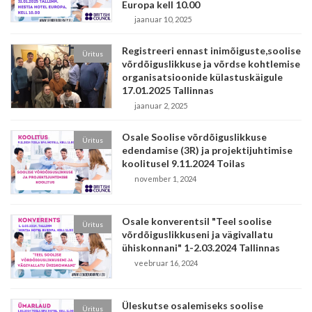
Europa kell 10.00
jaanuar 10, 2025
Registreeri ennast inimõiguste,soolise
Üritus
võrdõiguslikkuse ja võrdse kohtlemise
organisatsioonide külastuskäigule
17.01.2025 Tallinnas
jaanuar 2, 2025
Osale Soolise võrdõiguslikkuse
Üritus
edendamise (3R) ja projektijuhtimise
koolitusel 9.11.2024 Toilas
november 1, 2024
Osale konverentsil "Teel soolise
Üritus
võrdõiguslikkuseni ja vägivallatu
ühiskonnani" 1-2.03.2024 Tallinnas
veebruar 16, 2024
Üleskutse osalemiseks soolise
Üritus